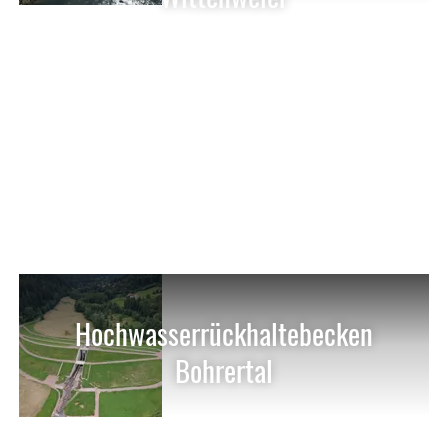
Hochwasserrückhaltebecken
Bohrertal