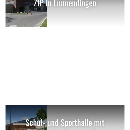
ZfP in Emmendingen
Schul- und Sporthalle mit