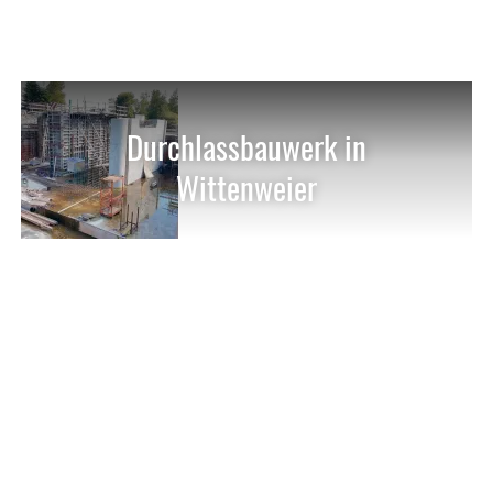
Durchlassbauwerk in
Wittenweier