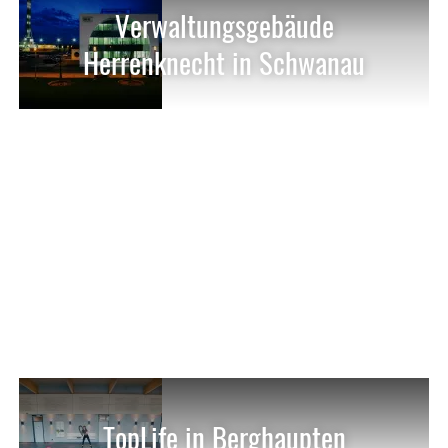
Verwaltungsgebäude
Herrenknecht in Schwanau
TopLife in Berghaupten