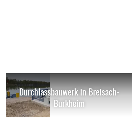
Durchlassbauwerk in Breisach-
Burkheim