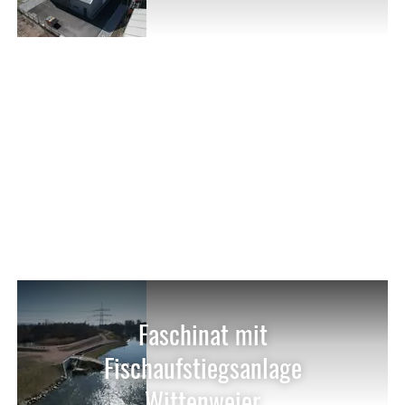
Faschinat mit
Fischaufstiegsanlage
Wittenweier