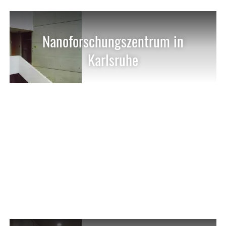
Nanoforschungszentrum in
Karlsruhe