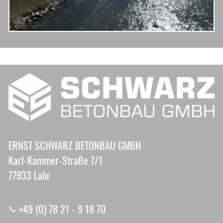
ERNST SCHWARZ BETONBAU GMBH
Karl-Kammer-Straße 7/1
77933 Lahr
+49 (0) 78 21 - 9 18 70